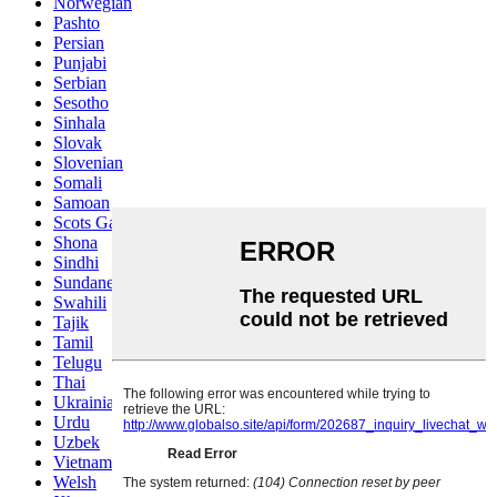
Norwegian
Pashto
Persian
Punjabi
Serbian
Sesotho
Sinhala
Slovak
Slovenian
Somali
Samoan
Scots Gaelic
Shona
Sindhi
Sundanese
Swahili
Tajik
Tamil
Telugu
Thai
Ukrainian
Urdu
Uzbek
Vietnamese
Welsh