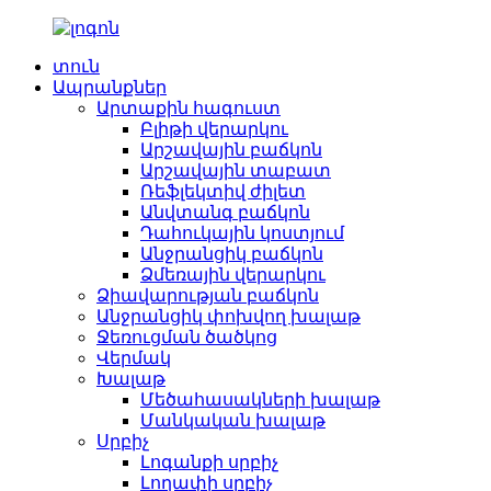
տուն
Ապրանքներ
Արտաքին հագուստ
Բլիթի վերարկու
Արշավային բաճկոն
Արշավային տաբատ
Ռեֆլեկտիվ ժիլետ
Անվտանգ բաճկոն
Դահուկային կոստյում
Անջրանցիկ բաճկոն
Ձմեռային վերարկու
Ձիավարության բաճկոն
Անջրանցիկ փոխվող խալաթ
Ջեռուցման ծածկոց
Վերմակ
Խալաթ
Մեծահասակների խալաթ
Մանկական խալաթ
Սրբիչ
Լոգանքի սրբիչ
Լողափի սրբիչ