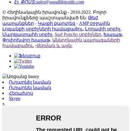
Էլ. ՓՈՍՏ:
sales@goodlifetextile.com
© Հեղինակային իրավունք - 2010-2022. Բոլոր
իրավունքները պաշտպանված են:
Թեժ
ապրանքներ
-
Կայքի քարտեզ
-
AMP բջջային
Լոգանքի սրբիչների հավաքածու
,
Լողափի սրբիչ
,
Մարզասրահի սրբիչ
,
Surf Poncho սրբիչներ
,
Խալաթ
,
Փոփոխվող խալաթ
,
Անկողնային պարագաների
հավաքածու
,
Վերմակ և այլն:
Ուղարկել նամակ
Ուղարկել նամակ
Հեռախոս
Skype
x