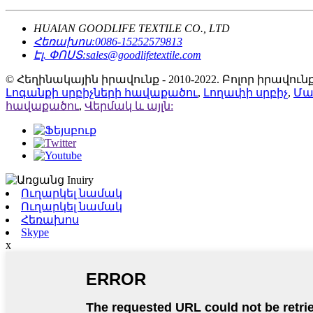
HUAIAN GOODLIFE TEXTILE CO., LTD
Հեռախոս:
0086-15252579813
Էլ. ՓՈՍՏ:
sales@goodlifetextile.com
© Հեղինակային իրավունք - 2010-2022. Բոլոր իրավ
Լոգանքի սրբիչների հավաքածու
,
Լողափի սրբիչ
,
Մա
հավաքածու
,
Վերմակ և այլն:
Ուղարկել նամակ
Ուղարկել նամակ
Հեռախոս
Skype
x