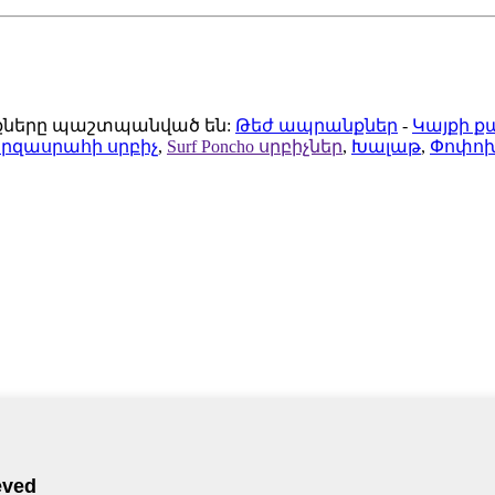
ունքները պաշտպանված են:
Թեժ ապրանքներ
-
Կայքի ք
րզասրահի սրբիչ
,
Surf Poncho սրբիչներ
,
Խալաթ
,
Փոփոխ