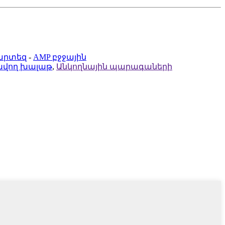
արտեզ
-
AMP բջջային
վող խալաթ
,
Անկողնային պարագաների