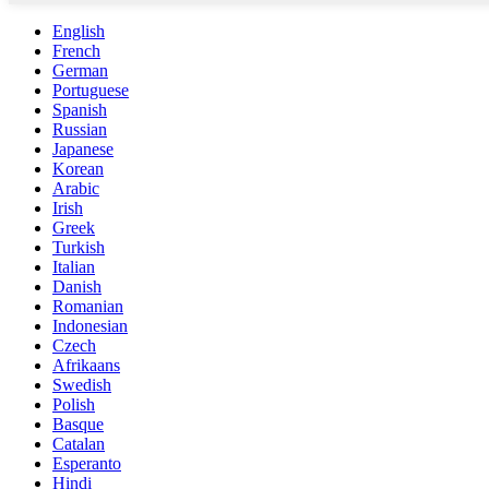
English
French
German
Portuguese
Spanish
Russian
Japanese
Korean
Arabic
Irish
Greek
Turkish
Italian
Danish
Romanian
Indonesian
Czech
Afrikaans
Swedish
Polish
Basque
Catalan
Esperanto
Hindi