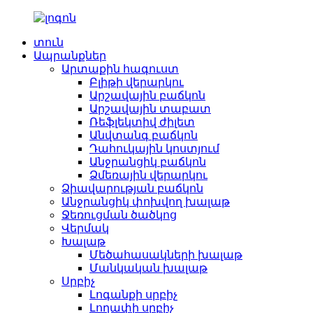
տուն
Ապրանքներ
Արտաքին հագուստ
Բլիթի վերարկու
Արշավային բաճկոն
Արշավային տաբատ
Ռեֆլեկտիվ ժիլետ
Անվտանգ բաճկոն
Դահուկային կոստյում
Անջրանցիկ բաճկոն
Ձմեռային վերարկու
Ձիավարության բաճկոն
Անջրանցիկ փոխվող խալաթ
Ջեռուցման ծածկոց
Վերմակ
Խալաթ
Մեծահասակների խալաթ
Մանկական խալաթ
Սրբիչ
Լոգանքի սրբիչ
Լողափի սրբիչ