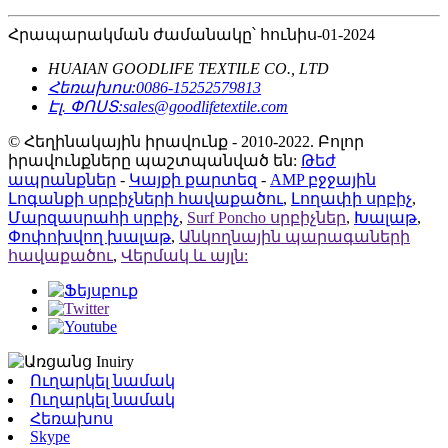
Հրապարակման ժամանակը՝ հունիս-01-2024
HUAIAN GOODLIFE TEXTILE CO., LTD
Հեռախոս:
0086-15252579813
Էլ. ՓՈՍՏ:
sales@goodlifetextile.com
© Հեղինակային իրավունք - 2010-2022. Բոլոր
իրավունքները պաշտպանված են:
Թեժ
ապրանքներ
-
Կայքի քարտեզ
-
AMP բջջային
Լոգանքի սրբիչների հավաքածու
,
Լողափի սրբիչ
,
Մարզասրահի սրբիչ
,
Surf Poncho սրբիչներ
,
Խալաթ
,
Փոփոխվող խալաթ
,
Անկողնային պարագաների
հավաքածու
,
Վերմակ և այլն:
Ուղարկել նամակ
Ուղարկել նամակ
Հեռախոս
Skype