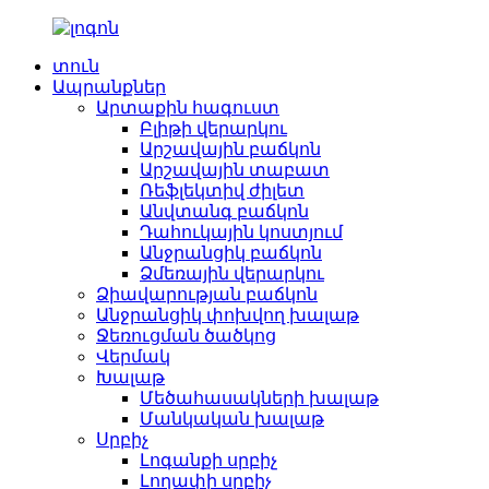
տուն
Ապրանքներ
Արտաքին հագուստ
Բլիթի վերարկու
Արշավային բաճկոն
Արշավային տաբատ
Ռեֆլեկտիվ ժիլետ
Անվտանգ բաճկոն
Դահուկային կոստյում
Անջրանցիկ բաճկոն
Ձմեռային վերարկու
Ձիավարության բաճկոն
Անջրանցիկ փոխվող խալաթ
Ջեռուցման ծածկոց
Վերմակ
Խալաթ
Մեծահասակների խալաթ
Մանկական խալաթ
Սրբիչ
Լոգանքի սրբիչ
Լողափի սրբիչ